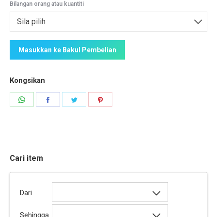
Bilangan orang atau kuantiti
Sila pilih
Masukkan ke Bakul Pembelian
Kongsikan
Share
Share
Share
Share
on
on
on
on
WhatsApp
Facebook
Twitter
Pinterest
Cari item
Dari
Sehingga