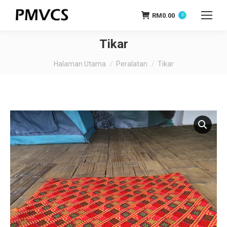
RM
0.00
0
Tikar
You are here:
Halaman Utama
Peralatan
Tikar